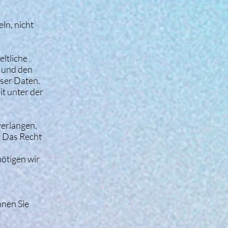
ln, nicht
ltliche
 und den
eser Daten.
t unter der
verlangen.
. Das Recht
nötigen wir
nen Sie