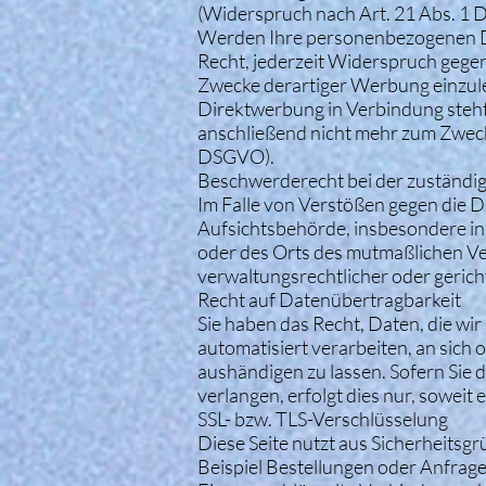
(Widerspruch nach Art. 21 Abs. 1
Werden Ihre personenbezogenen Da
Recht, jederzeit Widerspruch gege
Zwecke derartiger Werbung einzulege
Direktwerbung in Verbindung steh
anschließend nicht mehr zum Zwec
DSGVO).
Beschwerderecht bei der zuständi
Im Falle von Verstößen gegen die 
Aufsichtsbehörde, insbesondere in 
oder des Orts des mutmaßlichen V
verwaltungsrechtlicher oder gerich
Recht auf Datenübertragbarkeit
Sie haben das Recht, Daten, die wir
automatisiert verarbeiten, an sich
aushändigen zu lassen. Sofern Sie 
verlangen, erfolgt dies nur, soweit 
SSL- bzw. TLS-Verschlüsselung
Diese Seite nutzt aus Sicherheitsg
Beispiel Bestellungen oder Anfragen