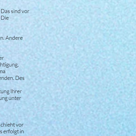
 Das sind vor
 Die
en. Andere
er
htigung,
ema
wenden. Des
ung Ihrer
ung unter
chieht vor
 erfolgt in