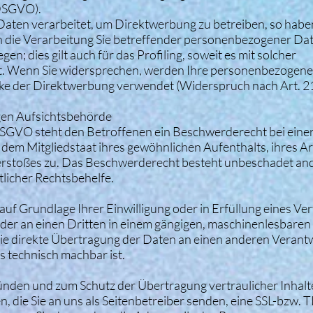
 DSGVO).
ten verarbeitet, um Direktwerbung zu betreiben, so haben
n die Verarbeitung Sie betreffender personenbezogener Da
n; dies gilt auch für das Profiling, soweit es mit solcher
t. Wenn Sie widersprechen, werden Ihre personenbezogen
ke der Direktwerbung verwendet (Widerspruch nach Art. 21
gen Aufsichtsbehörde
DSGVO steht den Betroffenen ein Beschwerderecht bei eine
dem Mitgliedstaat ihres gewöhnlichen Aufenthalts, ihres Ar
erstoßes zu. Das Beschwerderecht besteht unbeschadet and
tlicher Rechtsbehelfe.
 auf Grundlage Ihrer Einwilligung oder in Erfüllung eines Ve
 oder an einen Dritten in einem gängigen, maschinenlesbare
die direkte Übertragung der Daten an einen anderen Verant
es technisch machbar ist.
ründen und zum Schutz der Übertragung vertraulicher Inhalt
, die Sie an uns als Seitenbetreiber senden, eine SSL-bzw. 