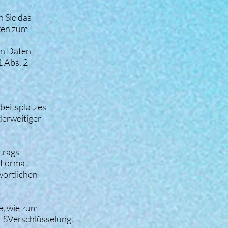
 Sie das
ten zum
en Daten
 Abs. 2
r
beitsplatzes
erweitiger
rtrags
n Format
wortlichen
e, wie zum
TLSVerschlüsselung.