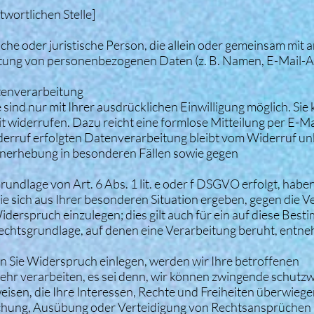
wortlichen Stelle]
rliche oder juristische Person, die allein oder gemeinsam mit
itung von personenbezogenen Daten (z. B. Namen, E-Mail-Ad
atenverarbeitung
ind nur mit Ihrer ausdrücklichen Einwilligung möglich. Sie
eit widerrufen. Dazu reicht eine formlose Mitteilung per E-Ma
derruf erfolgten Datenverarbeitung bleibt vom Widerruf un
nerhebung in besonderen Fällen sowie gegen
ndlage von Art. 6 Abs. 1 lit. e oder f DSGVO erfolgt, haben
ie sich aus Ihrer besonderen Situation ergeben, gegen die 
erspruch einzulegen; dies gilt auch für ein auf diese Bes
e Rechtsgrundlage, auf denen eine Verarbeitung beruht, entn
 Sie Widerspruch einlegen, werden wir Ihre betroffenen
r verarbeiten, es sei denn, wir können zwingende schutz
isen, die Ihre Interessen, Rechte und Freiheiten überwiege
chung, Ausübung oder Verteidigung von Rechtsansprüchen