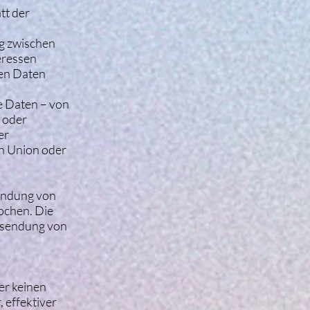
tt der
g zwischen
eressen
nen Daten
e Daten – von
 oder
er
en Union oder
endung von
ochen. Die
Zusendung von
er keinen
 effektiver