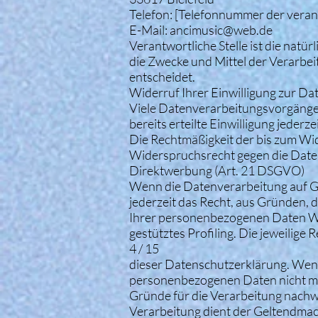
Telefon: [Telefonnummer der verant
E-Mail: ancimusic@web.de
Verantwortliche Stelle ist die natü
die Zwecke und Mittel der Verarbe
entscheidet.
Widerruf Ihrer Einwilligung zur D
Viele Datenverarbeitungsvorgänge s
bereits erteilte Einwilligung jederz
Die Rechtmäßigkeit der bis zum Wi
Widerspruchsrecht gegen die Date
Direktwerbung (Art. 21 DSGVO)
Wenn die Datenverarbeitung auf Gru
jederzeit das Recht, aus Gründen, d
Ihrer personenbezogenen Daten Wid
gestütztes Profiling. Die jeweilig
4 / 15
dieser Datenschutzerklärung. Wenn
personenbezogenen Daten nicht meh
Gründe für die Verarbeitung nachwe
Verarbeitung dient der Geltendma