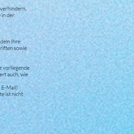
 verhindern.
 in der
deln Ihre
riften sowie
e vorliegende
ert auch, wie
 E-Mail)
e ist nicht