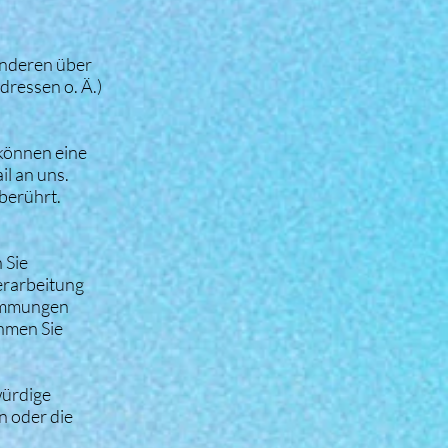
 anderen über
ressen o. Ä.)
 können eine
il an uns.
berührt.
 Sie
Verarbeitung
timmungen
ehmen Sie
würdige
n oder die