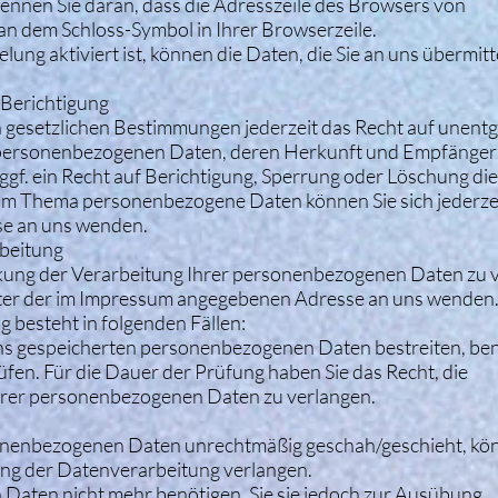
ennen Sie daran, dass die Adresszeile des Browsers von
d an dem Schloss-Symbol in Ihrer Browserzeile.
ung aktiviert ist, können die Daten, die Sie an uns übermitte
 Berichtigung
 gesetzlichen Bestimmungen jederzeit das Recht auf unentge
 personenbezogenen Daten, deren Herkunft und Empfänger
gf. ein Recht auf Berichtigung, Sperrung oder Löschung di
um Thema personenbezogene Daten können Sie sich jederzei
e an uns wenden.
rbeitung
nkung der Verarbeitung Ihrer personenbezogenen Daten zu 
unter der im Impressum angegebenen Adresse an uns wenden
 besteht in folgenden Fällen:
 uns gespeicherten personenbezogenen Daten bestreiten, be
rüfen. Für die Dauer der Prüfung haben Sie das Recht, die
hrer personenbezogenen Daten zu verlangen.
onenbezogenen Daten unrechtmäßig geschah/geschieht, kön
ung der Datenverarbeitung verlangen.
aten nicht mehr benötigen, Sie sie jedoch zur Ausübung,