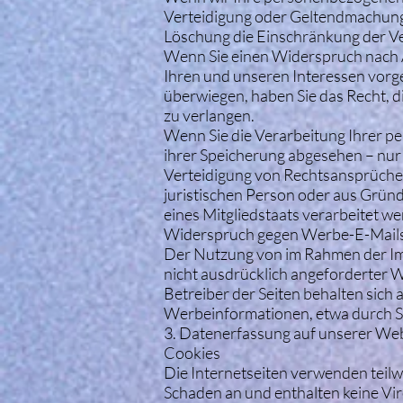
Verteidigung oder Geltendmachung 
Löschung die Einschränkung der V
Wenn Sie einen Widerspruch nach 
Ihren und unseren Interessen vorg
überwiegen, haben Sie das Recht, 
zu verlangen.
Wenn Sie die Verarbeitung Ihrer p
ihrer Speicherung abgesehen – nur
Verteidigung von Rechtsansprüchen
juristischen Person oder aus Gründ
eines Mitgliedstaats verarbeitet we
Widerspruch gegen Werbe-E-Mail
Der Nutzung von im Rahmen der Im
nicht ausdrücklich angeforderter 
Betreiber der Seiten behalten sich 
Werbeinformationen, etwa durch S
3. Datenerfassung auf unserer We
Cookies
Die Internetseiten verwenden teilw
Schaden an und enthalten keine Vir