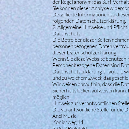
der Regel anonym; das Surf-Verhalt
Sie können dieser Analyse widersp
Detaillierte Informationen zu dies
folgenden Datenschutzerklärung.
2. Allgemeine Hinweise und Pflich
Datenschutz
Die Betreiber dieser Seiten nehmen
personenbezogenen Daten vertraul
dieser Datenschutzerklärung.
Wenn Sie diese Website benutzen
Personenbezogene Daten sind Daten,
Datenschutzerklärung erläutert, we
und zu welchem Zweck das geschie
Wir weisen darauf hin, dass die Da
Sicherheitslücken aufweisen kann. E
möglich.
Hinweis zur verantwortlichen Stell
Die verantwortliche Stelle für die 
Anci Music
Königsweg 14
33617 Bielefeld