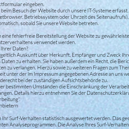
aktformular eingeben.
eim Besuch der Website durch unsere IT-Systeme erfasst.
netbrowser, Betriebssystem oder Uhrzeit des Seitenaufrufs).
omatisch, sobald Sie unsere Website betreten.
 eine fehlerfreie Bereitstellung der Website zu gewährleist
utzerverhaltens verwendet werden.
 Ihrer Daten?
tgeltlich Auskunft über Herkunft, Empfänger und Zweck Ihr
aten zu erhalten. Sie haben außerdem ein Recht, die Beric
en zu verlangen. Hierzu sowie zu weiteren Fragen zum Th
zeit unter der im Impressum angegebenen Adresse an uns 
derecht bei der zuständigen Aufsichtsbehörde zu.
ter bestimmten Umständen die Einschränkung der Verarbeit
ngen. Details hierzu entnehmen Sie der Datenschutzerklär
rbeitung“.
anbietern
Ihr Surf-Verhalten statistisch ausgewertet werden. Das ges
nten Analyseprogrammen. Die Analyse Ihres Surf-Verhaltens