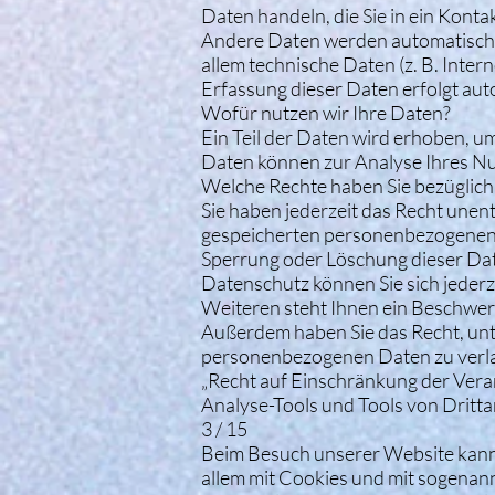
Daten handeln, die Sie in ein Kont
Andere Daten werden automatisch b
allem technische Daten (z. B. Inter
Erfassung dieser Daten erfolgt aut
Wofür nutzen wir Ihre Daten?
Ein Teil der Daten wird erhoben, um
Daten können zur Analyse Ihres N
Welche Rechte haben Sie bezüglich
Sie haben jederzeit das Recht unen
gespeicherten personenbezogenen D
Sperrung oder Löschung dieser Dat
Datenschutz können Sie sich jeder
Weiteren steht Ihnen ein Beschwer
Außerdem haben Sie das Recht, un
personenbezogenen Daten zu verla
„Recht auf Einschränkung der Vera
Analyse-Tools und Tools von Dritt
3 / 15
Beim Besuch unserer Website kann 
allem mit Cookies und mit sogenan