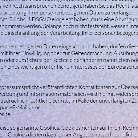
von Rechtsansprüchen benötigen, haben Sie das Recht, sta
erarbeitung Ihrer personenbezogenen Daten zu verlangen.
Art. 21 Abs. 1 DSGVO eingelegt haben, muss eine Abwägun
enommen werden. Solange noch nicht feststeht, wessen Int
die Einschränkung der Verarbeitung Ihrer personenbezoge
ersonenbezogenen Daten eingeschränkt haben, dürfen dies
 mit Ihrer Einwilligung oder zur Geltendmachung, Ausübung
 oder zum Schutz der Rechte einer anderen natürlichen od
en eines wichtigen öffentlichen Interesses der Europäisch
rden.
s
pressumspflicht veröffentlichten Kontaktdaten zur Übers
Werbung und Informationsmaterialien wird hiermit widerspr
ausdrücklich rechtliche Schritte im Falle der unverlangten 
pam-E-Mails, vor.
bsite
eise so genannte Cookies. Cookies richten auf Ihrem Rechn
en. Cookies dienen dazu, unser Angebot nutzerfreundlicher,