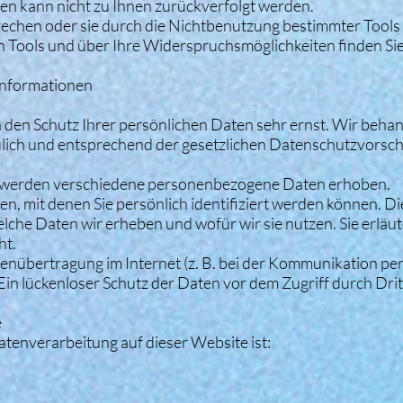
en kann nicht zu Ihnen zurückverfolgt werden.
rechen oder sie durch die Nichtbenutzung bestimmter Tools
en Tools und über Ihre Widerspruchsmöglichkeiten finden Sie
tinformationen
 den Schutz Ihrer persönlichen Daten sehr ernst. Wir behan
ich und entsprechend der gesetzlichen Datenschutzvorsch
, werden verschiedene personenbezogene Daten erhoben.
 mit denen Sie persönlich identifiziert werden können. Di
lche Daten wir erheben und wofür wir sie nutzen. Sie erläut
ht.
tenübertragung im Internet (z. B. bei der Kommunikation per
in lückenloser Schutz der Daten vor dem Zugriff durch Dritt
e
Datenverarbeitung auf dieser Website ist: