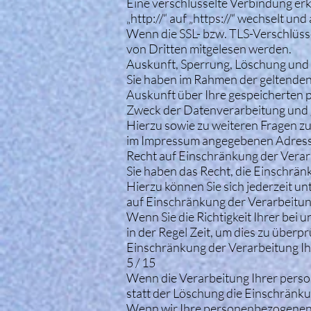
Eine verschlüsselte Verbindung erk
„http://“ auf „https://“ wechselt un
Wenn die SSL- bzw. TLS-Verschlüssel
von Dritten mitgelesen werden.
Auskunft, Sperrung, Löschung und
Sie haben im Rahmen der geltenden
Auskunft über Ihre gespeicherten
Zweck der Datenverarbeitung und g
Hierzu sowie zu weiteren Fragen z
im Impressum angegebenen Adress
Recht auf Einschränkung der Vera
Sie haben das Recht, die Einschrä
Hierzu können Sie sich jederzeit 
auf Einschränkung der Verarbeitung
Wenn Sie die Richtigkeit Ihrer bei
in der Regel Zeit, um dies zu überp
Einschränkung der Verarbeitung I
5 / 15
Wenn die Verarbeitung Ihrer pers
statt der Löschung die Einschränk
Wenn wir Ihre personenbezogenen D