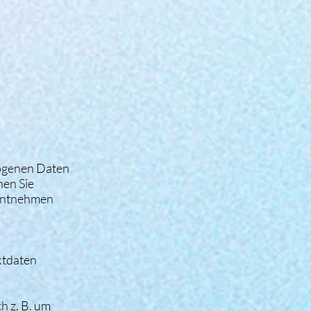
zogenen Daten
nen Sie
 entnehmen
ktdaten
h z. B. um